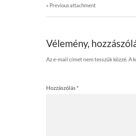
« Previous
attachment
Vélemény, hozzászól
Az e-mail címet nem tesszük közzé.
A 
Hozzászólás
*