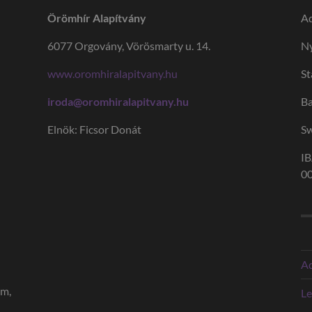
Örömhír Alapítvány
A
6077 Orgovány, Vörösmarty u. 14.
Ny
www.oromhiralapitvany.hu
St
iroda@oromhiralapitvany.hu
B
Elnök: Ficsor Donát
S
I
0
Ad
am,
Le