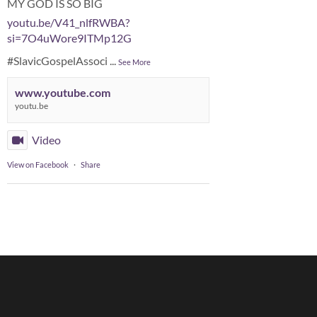
MY GOD IS SO BIG
youtu.be/V41_nlfRWBA?
si=7O4uWore9ITMp12G
#SlavicGospelAssoci
...
See More
www.youtube.com
youtu.be
Video
View on Facebook
·
Share