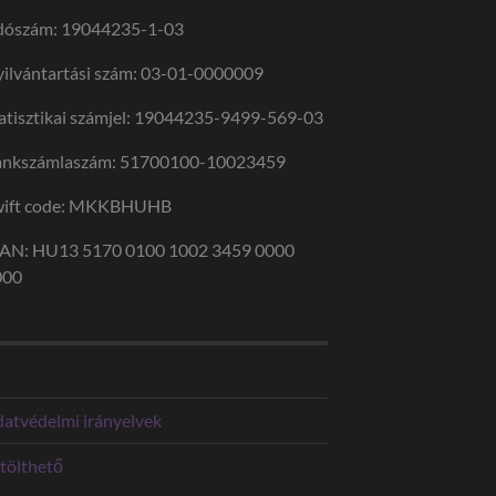
dószám: 19044235-1-03
ilvántartási szám: 03-01-0000009
atisztikai számjel: 19044235-9499-569-03
ankszámlaszám: 51700100-10023459
wift code: MKKBHUHB
BAN: HU13 5170 0100 1002 3459 0000
000
atvédelmi irányelvek
tölthető