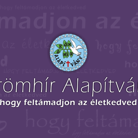
Örömhír
Alapítvány
-
Orgovány
-