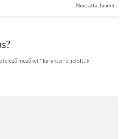
Next
attachment
»
ás?
kötelező mezőket
*
karakterrel jelöltük