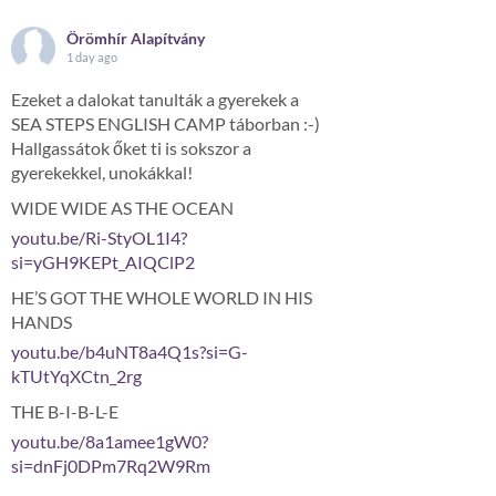
Örömhír Alapítvány
1 day ago
Ezeket a dalokat tanulták a gyerekek a
SEA STEPS ENGLISH CAMP táborban :-)
Hallgassátok őket ti is sokszor a
gyerekekkel, unokákkal!
WIDE WIDE AS THE OCEAN
youtu.be/Ri-StyOL1I4?
si=yGH9KEPt_AIQClP2
HE’S GOT THE WHOLE WORLD IN HIS
HANDS
youtu.be/b4uNT8a4Q1s?si=G-
kTUtYqXCtn_2rg
THE B-I-B-L-E
youtu.be/8a1amee1gW0?
si=dnFj0DPm7Rq2W9Rm