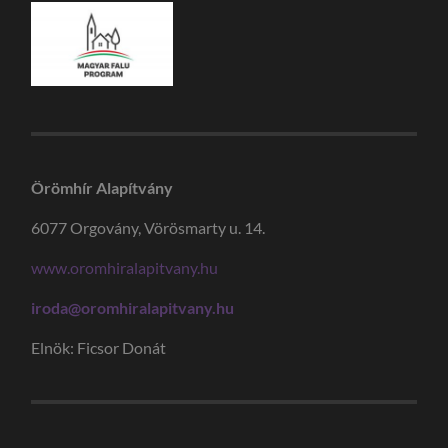
Örömhír Alapítvány
6077 Orgovány, Vörösmarty u. 14.
www.oromhiralapitvany.hu
iroda@oromhiralapitvany.hu
Elnök: Ficsor Donát