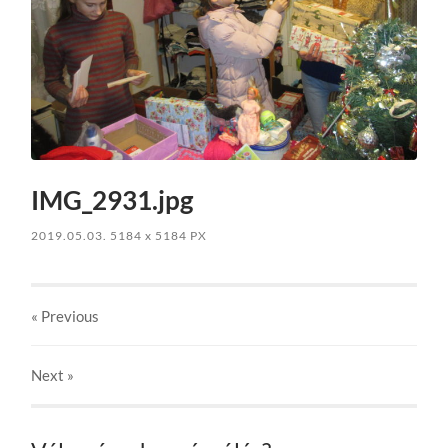
IMG_2931.jpg
2019.05.03.
5184
x
5184 PX
« Previous
Next
»