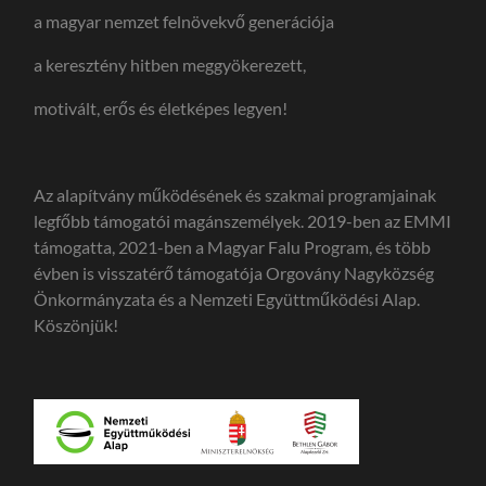
a magyar nemzet felnövekvő generációja
a keresztény hitben meggyökerezett,
motivált, erős és életképes legyen!
Az alapítvány működésének és szakmai programjainak
legfőbb támogatói magánszemélyek. 2019-ben az EMMI
támogatta, 2021-ben a Magyar Falu Program, és több
évben is visszatérő támogatója Orgovány Nagyközség
Önkormányzata és a Nemzeti Együttműködési Alap.
Köszönjük!