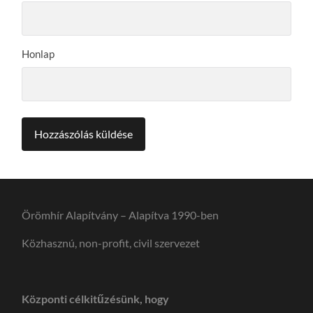
Honlap
Örömhír Alapítvány – Alapítva 1990-ben
Közhasznú, non-profit, civil szervezet
Központi célkitűzésünk, hogy