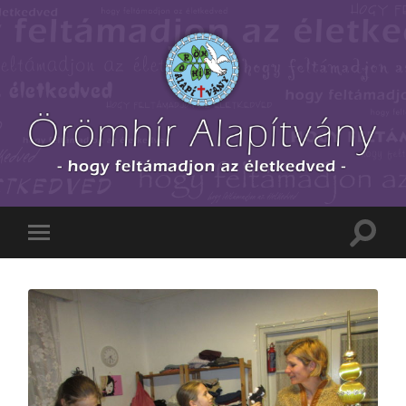
Örömhír
Alapítvány
-
Orgovány
-
Toggle
Toggle
Alapítva:
search
mobile
1990
field
menu