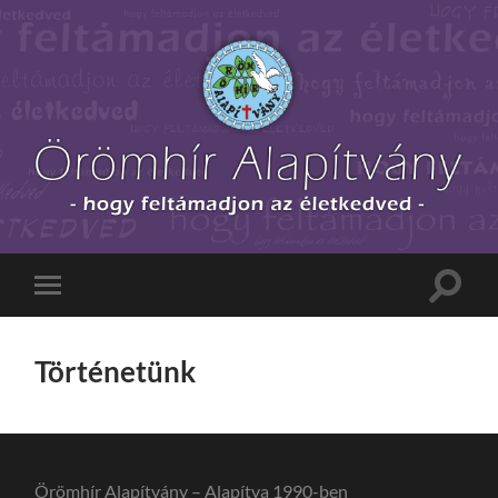
Örömhír
Alapítvány
-
Orgovány
-
Toggle
Toggle
Alapítva:
search
mobile
1990
field
menu
Történetünk
Örömhír Alapítvány – Alapítva 1990-ben