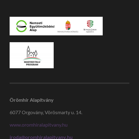
Örömhír Alapítvány
6077 Orgovány, Vörösmarty u. 14.
www.oromhiralapitvany.hu
iroda@oromhiralapitvany.hu